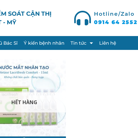
ỂM SOÁT CẬN THỊ
Hotline/Zalo
T - MỸ
0914 64 2552
ũ Bác Sĩ
Ý kiến bệnh nhân
Tin tức
Liên hệ
HẾT HÀNG