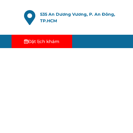
535 An Dương Vương, P. An Đông,
TP.HCM
Đặt lịch khám