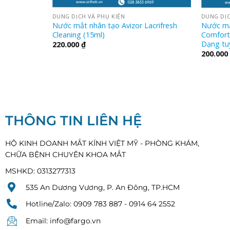
DUNG DỊCH VÀ PHỤ KIỆN
DUNG DỊC
Nước mắt nhân tạo Avizor Lacrifresh
Nước mắt
Cleaning (15ml)
Comfort
Dạng tu
220.000
₫
200.000
THÔNG TIN LIÊN HỆ
HỘ KINH DOANH MẮT KÍNH VIỆT MỸ - PHÒNG KHÁM,
CHỮA BỆNH CHUYÊN KHOA MẮT
MSHKD: 0313277313
535 An Dương Vương, P. An Đông, TP.HCM
Hotline/Zalo: 0909 783 887 - 0914 64 2552
Email: info@fargo.vn